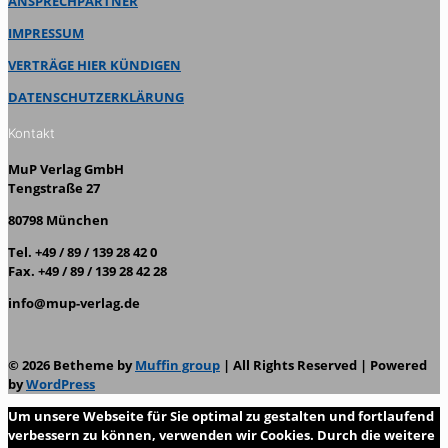
ANSPRECHPARTNER
IMPRESSUM
VERTRÄGE HIER KÜNDIGEN
DATENSCHUTZERKLÄRUNG
Kontakt
MuP Verlag GmbH
Tengstraße 27
80798 München
Tel. +49 / 89 / 139 28 42 0
Fax. +49 / 89 / 139 28 42 28
info@mup-verlag.de
© 2026 Betheme by
Muffin group
| All Rights Reserved | Powered
by
WordPress
Um unsere Webseite für Sie optimal zu gestalten und fortlaufend
verbessern zu können, verwenden wir Cookies. Durch die weitere